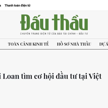
a
Thanh toán điện tử
TOÀN CẢNH KINH TẾ
HỒ SƠ NHÀ THẦU
DỰ 
 Loan tìm cơ hội đầu tư tại Việt