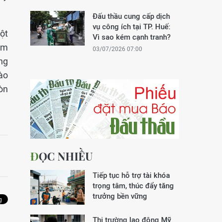
Đấu thầu cung cấp dịch
vụ công ích tại TP. Huế:
một
Vì sao kém cạnh tranh?
ăm
03/07/2026 07:00
ng
ào
òn
ĐỌC NHIỀU
Tiếp tục hỗ trợ tài khóa
trọng tâm, thúc đẩy tăng
trưởng bền vững
Thị trường lao động Mỹ