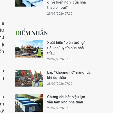
gì về kiến nghị của nhà
thầu bị loại?
29/07/2026 07:00
ia
tư
ĐIỂM NHẤN
hú
Xuất hiện “biến tướng”
lệ
tiêu chí uy tín của nhà
ón
thầu
29/07/2026 07:00
nh
Lấp “khoảng hở” năng lực
ng
khi dự thầu
28/07/2026 07:00
ga
Chứng chỉ hết hiệu lực
vẫn làm khó nhà thầu
ăm
27/07/2026 07:00
kỹ