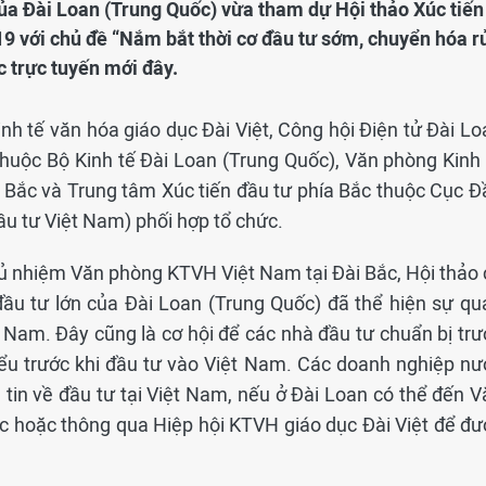
của Đài Loan (Trung Quốc) vừa tham dự Hội thảo Xúc tiến
9 với chủ đề “Nắm bắt thời cơ đầu tư sớm, chuyển hóa r
c trực tuyến mới đây.
inh tế văn hóa giáo dục Đài Việt, Công hội Điện tử Đài L
huộc Bộ Kinh tế Đài Loan (Trung Quốc), Văn phòng Kinh 
 Bắc và Trung tâm Xúc tiến đầu tư phía Bắc thuộc Cục Đ
u tư Việt Nam) phối hợp tổ chức.
 nhiệm Văn phòng KTVH Việt Nam tại Đài Bắc, Hội thảo 
ầu tư lớn của Đài Loan (Trung Quốc) đã thể hiện sự qu
t Nam. Đây cũng là cơ hội để các nhà đầu tư chuẩn bị trư
iểu trước khi đầu tư vào Việt Nam. Các doanh nghiệp nư
tin về đầu tư tại Việt Nam, nếu ở Đài Loan có thể đến V
c hoặc thông qua Hiệp hội KTVH giáo dục Đài Việt để đư