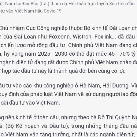
t Nam tại Đài Bắc (trái) tham dự Hội thảo trực tuyến Xúc tiến đầu
tư vào Việt Nam hậu Covid-19
 Chủ nhiệm Cục Công nghiệp thuộc Bộ kinh tế Đài Loan ch
n của Đài Loan như Foxconn, Wistron, Foxlink... đã đầu 
i chiến lược mở rộng đầu tư. Chính phủ Việt Nam đang c
, hy vọng năm 2025 - 2030 có thể đạt mức 45 - 70% tỷ 
, ngành điện tử đang rất được Chính phủ Việt Nam chào đ
 hợp tác đầu tư này là thành quả đôi bên cùng có lợi.
 đầu tư vào các khu công nghiệp ở Hà Nam, Hải Dương, Vĩ
quy định của pháp luật Việt Nam về sử dụng người lao độ
goài đầu tư vào Việt Nam.
ng nền kinh tế ở toàn cầu, nhưng theo bà Đỗ Thị Quỳnh N
oài (Bộ Kế hoạch và Đầu tư), trong những tháng đầu n
o Việt Nam vẫn tăng trưởng, nhất là các ngành điện tử, 